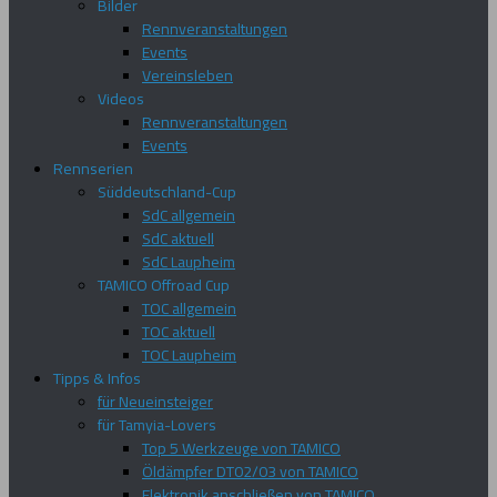
Bilder
Rennveranstaltungen
Events
Vereinsleben
Videos
Rennveranstaltungen
Events
Rennserien
Süddeutschland-Cup
SdC allgemein
SdC aktuell
SdC Laupheim
TAMICO Offroad Cup
TOC allgemein
TOC aktuell
TOC Laupheim
Tipps & Infos
für Neueinsteiger
für Tamyia-Lovers
Top 5 Werkzeuge von TAMICO
Öldämpfer DT02/03 von TAMICO
Elektronik anschließen von TAMICO