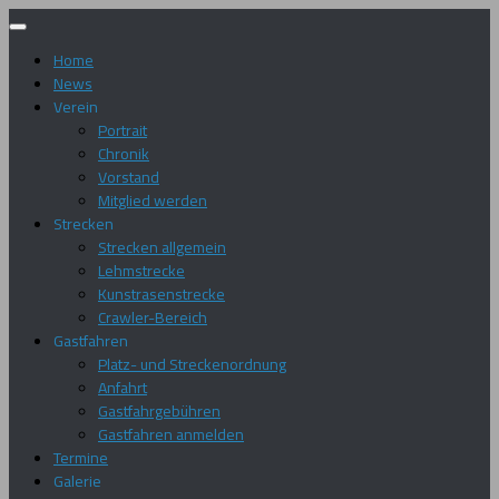
Zum
Inhalt
Home
springen
News
Verein
Portrait
Chronik
Vorstand
Mitglied werden
Strecken
Strecken allgemein
Lehmstrecke
Kunstrasenstrecke
Crawler-Bereich
Gastfahren
Platz- und Streckenordnung
Anfahrt
Gastfahrgebühren
Gastfahren anmelden
Termine
Galerie