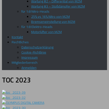
Wartung #2 – Differential von MZM
Wartung #3 – Stoßdämpfer von MZM
für 1:8 Nitro-Heads
25% vs 16% Nitro von MZM
Bremseneinstellung von MZM
für 1:8 Elektro-Heads
Motorlüfter von MZM
Kontakt
Rechtliches
Datenschutzerklärung
Cookie-Richtlinie
Impressum
Mitgliederbereich
Anmelden
TOC 2023