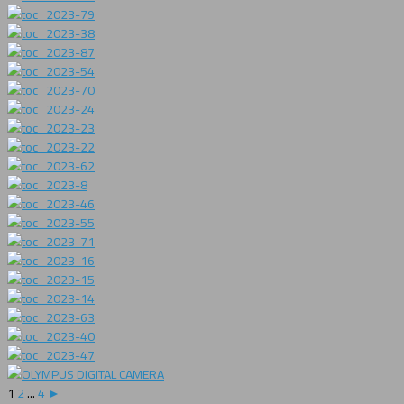
1
2
...
4
►