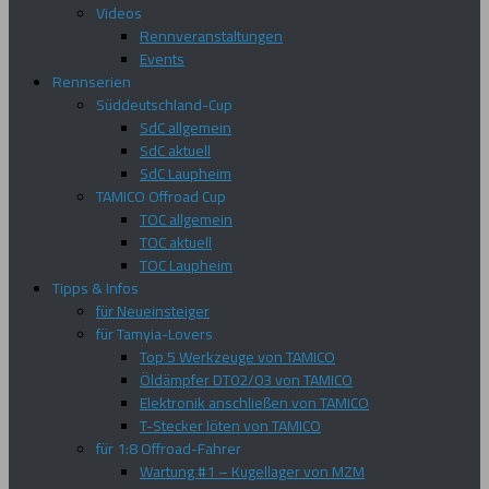
Videos
Rennveranstaltungen
Events
Rennserien
Süddeutschland-Cup
SdC allgemein
SdC aktuell
SdC Laupheim
TAMICO Offroad Cup
TOC allgemein
TOC aktuell
TOC Laupheim
Tipps & Infos
für Neueinsteiger
für Tamyia-Lovers
Top 5 Werkzeuge von TAMICO
Öldämpfer DT02/03 von TAMICO
Elektronik anschließen von TAMICO
T-Stecker löten von TAMICO
für 1:8 Offroad-Fahrer
Wartung #1 – Kugellager von MZM