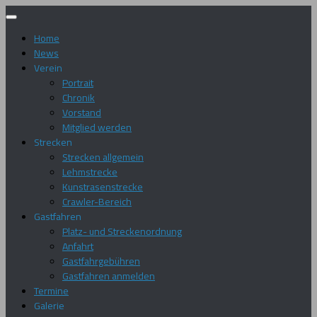
Zum
Inhalt
Home
springen
News
Verein
Portrait
Chronik
Vorstand
Mitglied werden
Strecken
Strecken allgemein
Lehmstrecke
Kunstrasenstrecke
Crawler-Bereich
Gastfahren
Platz- und Streckenordnung
Anfahrt
Gastfahrgebühren
Gastfahren anmelden
Termine
Galerie