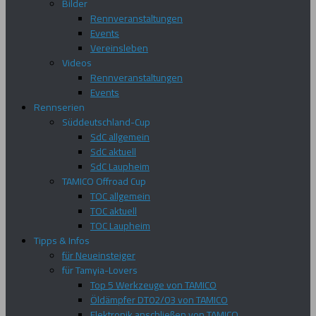
Bilder
Rennveranstaltungen
Events
Vereinsleben
Videos
Rennveranstaltungen
Events
Rennserien
Süddeutschland-Cup
SdC allgemein
SdC aktuell
SdC Laupheim
TAMICO Offroad Cup
TOC allgemein
TOC aktuell
TOC Laupheim
Tipps & Infos
für Neueinsteiger
für Tamyia-Lovers
Top 5 Werkzeuge von TAMICO
Öldämpfer DT02/03 von TAMICO
Elektronik anschließen von TAMICO