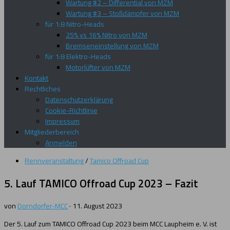
Wartung #2 – Differential von MZM
Wartung #3 – Stoßdämpfer von MZM
für 1:8 Nitro-Heads
25% vs 16% Nitro von MZM
Bremseneinstellung von MZM
für 1:8 Elektro-Heads
Motorlüfter von MZM
Kontakt
Rechtliches
Datenschutzerklärung
Cookie-Richtlinie
Impressum
Mitgliederbereich
Anmelden
Rennveranstaltung
/
Tamico Offroad Cup
5. Lauf TAMICO Offroad Cup 2023 – Fazit
von
Dorndorfer-MCC
·
11. August 2023
Der 5. Lauf zum TAMICO Offroad Cup 2023 beim MCC Laupheim e. V. ist