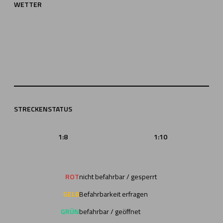
WETTER
STRECKENSTATUS
1:8
1:10
ROT
nicht befahrbar / gesperrt
GELB
Befahrbarkeit erfragen
GRÜN
befahrbar / geöffnet