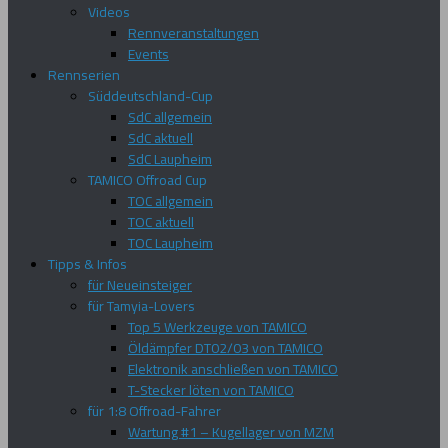
Videos
Rennveranstaltungen
Events
Rennserien
Süddeutschland-Cup
SdC allgemein
SdC aktuell
SdC Laupheim
TAMICO Offroad Cup
TOC allgemein
TOC aktuell
TOC Laupheim
Tipps & Infos
für Neueinsteiger
für Tamyia-Lovers
Top 5 Werkzeuge von TAMICO
Öldämpfer DT02/03 von TAMICO
Elektronik anschließen von TAMICO
T-Stecker löten von TAMICO
für 1:8 Offroad-Fahrer
Wartung #1 – Kugellager von MZM