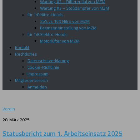
Wartung #2 – Differential von MZM
Wartung #3 – Stoßdämpfer von MZM
für 1:8 Nitro-Heads
25% vs 16% Nitro von MZM
Bremseneinstellung von MZM
für 1:8 Elektro-Heads
Motorlüfter von MZM
Kontakt
Rechtliches
Datenschutzerklärung
Cookie-Richtlinie
Impressum
Mitgliederbereich
Anmelden
Verein
28. März 2025
Statusbericht zum 1. Arbeitseinsatz 2025