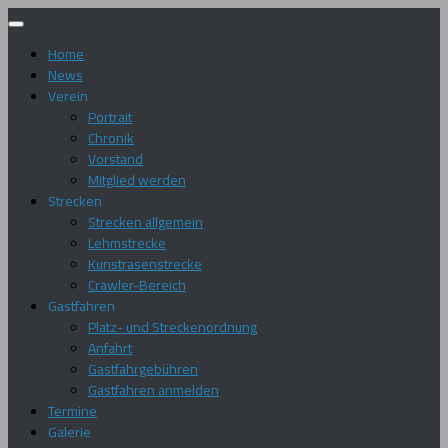
Zum
Inhalt
Home
springen
News
Verein
Portrait
Chronik
Vorstand
Mitglied werden
Strecken
Strecken allgemein
Lehmstrecke
Kunstrasenstrecke
Crawler-Bereich
Gastfahren
Platz- und Streckenordnung
Anfahrt
Gastfahrgebühren
Gastfahren anmelden
Termine
Galerie