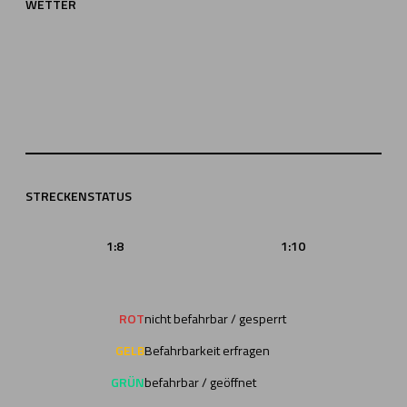
WETTER
STRECKENSTATUS
1:8
1:10
ROT
nicht befahrbar / gesperrt
GELB
Befahrbarkeit erfragen
GRÜN
befahrbar / geöffnet