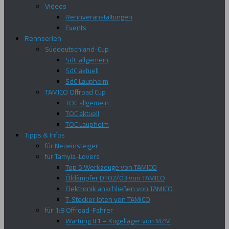
Videos
Rennveranstaltungen
Events
Rennserien
Süddeutschland-Cup
SdC allgemein
SdC aktuell
SdC Laupheim
TAMICO Offroad Cup
TOC allgemein
TOC aktuell
TOC Laupheim
Tipps & Infos
für Neueinsteiger
für Tamyia-Lovers
Top 5 Werkzeuge von TAMICO
Öldämpfer DT02/03 von TAMICO
Elektronik anschließen von TAMICO
T-Stecker löten von TAMICO
für 1:8 Offroad-Fahrer
Wartung #1 – Kugellager von MZM