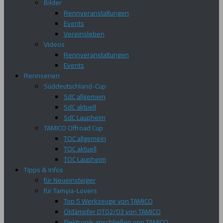
Bilder
Rennveranstaltungen
Events
Vereinsleben
Videos
Rennveranstaltungen
Events
Rennserien
Süddeutschland-Cup
SdC allgemein
SdC aktuell
SdC Laupheim
TAMICO Offroad Cup
TOC allgemein
TOC aktuell
TOC Laupheim
Tipps & Infos
für Neueinsteiger
für Tamyia-Lovers
Top 5 Werkzeuge von TAMICO
Öldämpfer DT02/03 von TAMICO
Elektronik anschließen von TAMICO