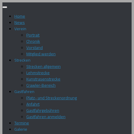
Zum
Inhalt
Home
springen
News
Verein
Portrait
Chronik
Vorstand
Mitglied werden
Strecken
Strecken allgemein
Lehmstrecke
Kunstrasenstrecke
Crawler-Bereich
Gastfahren
Platz- und Streckenordnung
Anfahrt
Gastfahrgebühren
Gastfahren anmelden
Termine
Galerie