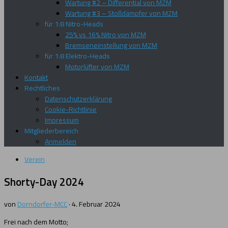
Wartung #2 – Differential von MZM
Wartung #3 – Stoßdämpfer von MZM
für 1:8 Nitro-Heads
25% vs 16% Nitro von MZM
Bremseneinstellung von MZM
für 1:8 Elektro-Heads
Motorlüfter von MZM
Kontakt
Rechtliches
Datenschutzerklärung
Cookie-Richtlinie
Impressum
Mitgliederbereich
Anmelden
Verein
Shorty-Day 2024
von
Dorndorfer-MCC
·
4. Februar 2024
Frei nach dem Motto;