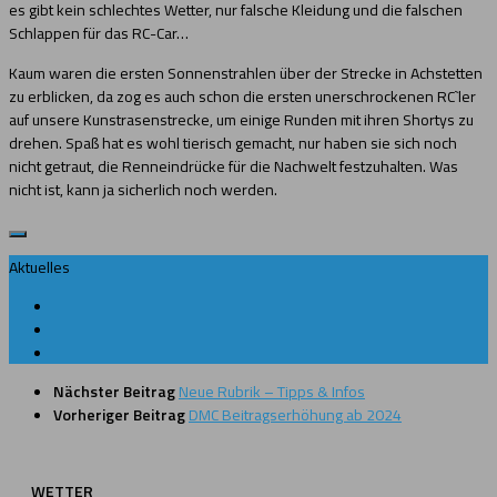
es gibt kein schlechtes Wetter, nur falsche Kleidung und die falschen
Schlappen für das RC-Car…
Kaum waren die ersten Sonnenstrahlen über der Strecke in Achstetten
zu erblicken, da zog es auch schon die ersten unerschrockenen RC`ler
auf unsere Kunstrasenstrecke, um einige Runden mit ihren Shortys zu
drehen. Spaß hat es wohl tierisch gemacht, nur haben sie sich noch
nicht getraut, die Renneindrücke für die Nachwelt festzuhalten. Was
nicht ist, kann ja sicherlich noch werden.
Aktuelles
Nächster Beitrag
Neue Rubrik – Tipps & Infos
Vorheriger Beitrag
DMC Beitragserhöhung ab 2024
WETTER