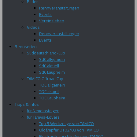
Bilder
Rennveranstaltungen
Events
Vereinsleben
Videos
Rennveranstaltungen
Events
Rennserien
Süddeutschland-Cup
SdC allgemein
SdC aktuell
SdC Laupheim
TAMICO Offroad Cup
TOC allgemein
TOC aktuell
TOC Laupheim
Tipps & Infos
für Neueinsteiger
für Tamyia-Lovers
Top 5 Werkzeuge von TAMICO
Öldämpfer DT02/03 von TAMICO
Elektronik anschließen von TAMICO