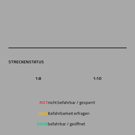
STRECKENSTATUS
1:8
1:10
ROT
nicht befahrbar / gesperrt
GELB
Befahrbarkeit erfragen
GRÜN
befahrbar / geöffnet