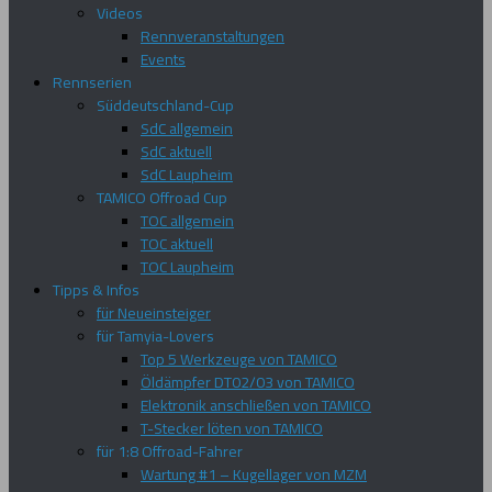
Videos
Rennveranstaltungen
Events
Rennserien
Süddeutschland-Cup
SdC allgemein
SdC aktuell
SdC Laupheim
TAMICO Offroad Cup
TOC allgemein
TOC aktuell
TOC Laupheim
Tipps & Infos
für Neueinsteiger
für Tamyia-Lovers
Top 5 Werkzeuge von TAMICO
Öldämpfer DT02/03 von TAMICO
Elektronik anschließen von TAMICO
T-Stecker löten von TAMICO
für 1:8 Offroad-Fahrer
Wartung #1 – Kugellager von MZM