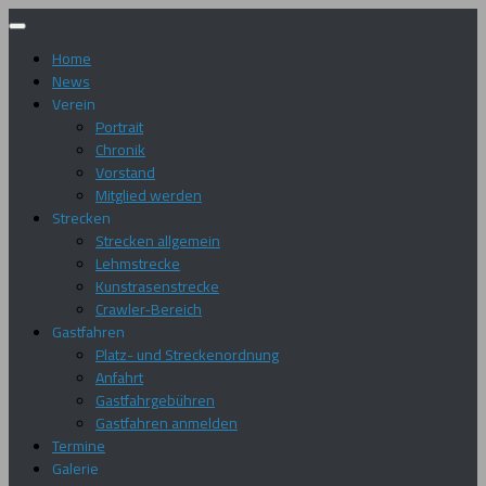
Zum
Inhalt
Home
springen
News
Verein
Portrait
Chronik
Vorstand
Mitglied werden
Strecken
Strecken allgemein
Lehmstrecke
Kunstrasenstrecke
Crawler-Bereich
Gastfahren
Platz- und Streckenordnung
Anfahrt
Gastfahrgebühren
Gastfahren anmelden
Termine
Galerie