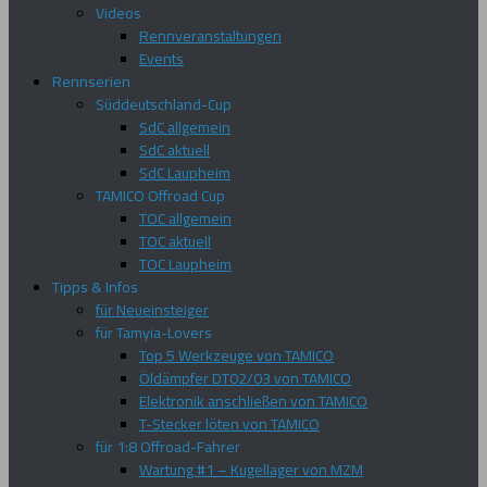
Videos
Rennveranstaltungen
Events
Rennserien
Süddeutschland-Cup
SdC allgemein
SdC aktuell
SdC Laupheim
TAMICO Offroad Cup
TOC allgemein
TOC aktuell
TOC Laupheim
Tipps & Infos
für Neueinsteiger
für Tamyia-Lovers
Top 5 Werkzeuge von TAMICO
Öldämpfer DT02/03 von TAMICO
Elektronik anschließen von TAMICO
T-Stecker löten von TAMICO
für 1:8 Offroad-Fahrer
Wartung #1 – Kugellager von MZM