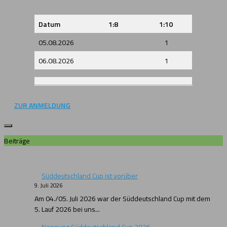
Datum
1:8
1:10
05.08.2026
1
06.08.2026
1
ZUR ANMELDUNG
Beiträge
Süddeutschland Cup ist vorüber
9. Juli 2026
Am 04./05. Juli 2026 war der Süddeutschland Cup mit dem
5. Lauf 2026 bei uns...
Nennung Süddeutschland Cup 2026