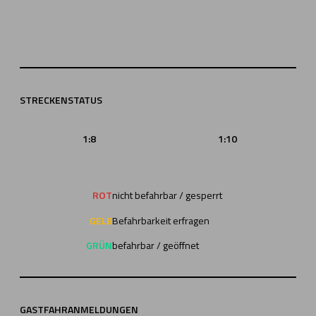
STRECKENSTATUS
1:8
1:10
ROT
nicht befahrbar / gesperrt
GELB
Befahrbarkeit erfragen
GRÜN
befahrbar / geöffnet
GASTFAHRANMELDUNGEN