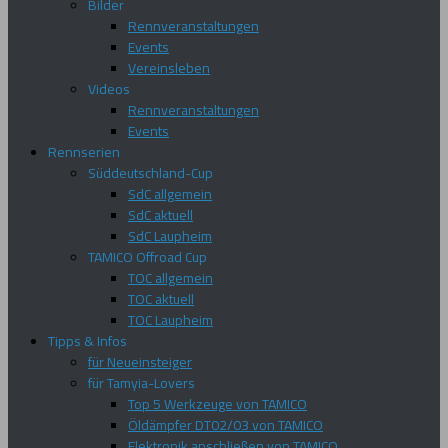
Bilder
Rennveranstaltungen
Events
Vereinsleben
Videos
Rennveranstaltungen
Events
Rennserien
Süddeutschland-Cup
SdC allgemein
SdC aktuell
SdC Laupheim
TAMICO Offroad Cup
TOC allgemein
TOC aktuell
TOC Laupheim
Tipps & Infos
für Neueinsteiger
für Tamyia-Lovers
Top 5 Werkzeuge von TAMICO
Öldämpfer DT02/03 von TAMICO
Elektronik anschließen von TAMICO