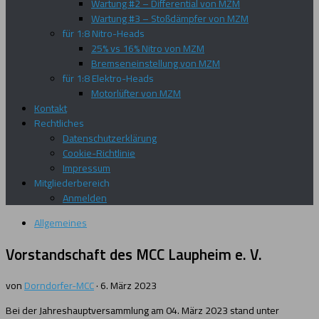
Wartung #2 – Differential von MZM
Wartung #3 – Stoßdämpfer von MZM
für 1:8 Nitro-Heads
25% vs 16% Nitro von MZM
Bremseneinstellung von MZM
für 1:8 Elektro-Heads
Motorlüfter von MZM
Kontakt
Rechtliches
Datenschutzerklärung
Cookie-Richtlinie
Impressum
Mitgliederbereich
Anmelden
Allgemeines
Vorstandschaft des MCC Laupheim e. V.
von
Dorndorfer-MCC
·
6. März 2023
Bei der Jahreshauptversammlung am 04. März 2023 stand unter